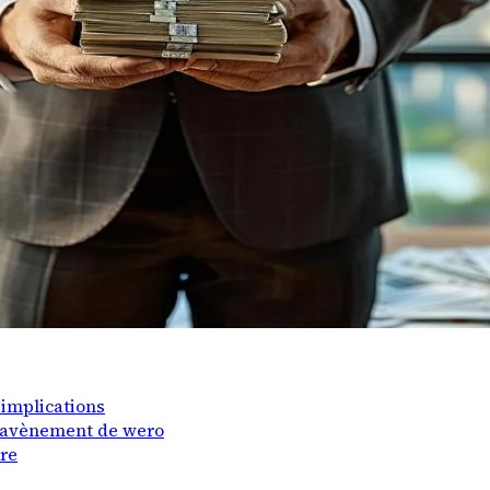
 implications
l'avènement de wero
ire