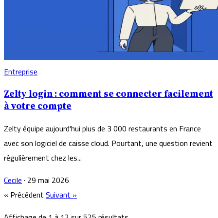
Entreprise
Zelty login : comment se connecter facilement
à votre compte
Zelty équipe aujourd'hui plus de 3 000 restaurants en France
avec son logiciel de caisse cloud. Pourtant, une question revient
régulièrement chez les...
Cecile
·
29 mai 2026
« Précédent
Suivant »
Affichage de
1
à
12
sur
525
résultats