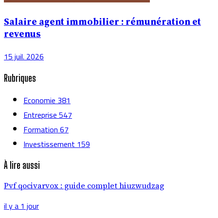
Salaire agent immobilier : rémunération et
revenus
15 juil. 2026
Rubriques
Economie
381
Entreprise
547
Formation
67
Investissement
159
À lire aussi
Pvf qocivarvox : guide complet hiuzwudzag
il y a 1 jour