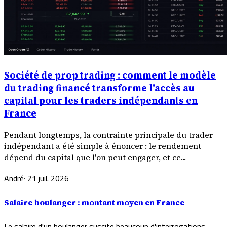
Société de prop trading : comment le modèle
du trading financé transforme l'accès au
capital pour les traders indépendants en
France
Pendant longtemps, la contrainte principale du trader
indépendant a été simple à énoncer : le rendement
dépend du capital que l'on peut engager, et ce...
André
·
21 juil. 2026
Salaire boulanger : montant moyen en France
Le salaire d'un boulanger suscite beaucoup d'interrogations,