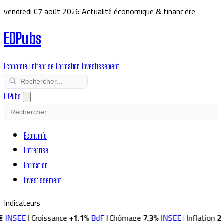
vendredi 07 août 2026
Actualité économique & financière
EDPubs
Economie
Entreprise
Formation
Investissement
EDPubs
Economie
Entreprise
Formation
Investissement
Indicateurs
NSEE
|
Croissance
+1,1%
BdF
|
Chômage
7,3%
INSEE
|
Inflation
2,0