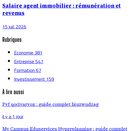
Salaire agent immobilier : rémunération et
revenus
15 juil. 2026
Rubriques
Economie
381
Entreprise
547
Formation
67
Investissement
159
À lire aussi
Pvf qocivarvox : guide complet hiuzwudzag
il y a 1 jour
My Campus Eduservices Hyperplanning : guide complet