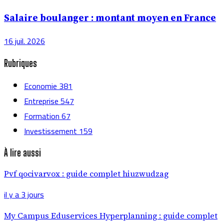
Salaire boulanger : montant moyen en France
16 juil. 2026
Rubriques
Economie
381
Entreprise
547
Formation
67
Investissement
159
À lire aussi
Pvf qocivarvox : guide complet hiuzwudzag
il y a 3 jours
My Campus Eduservices Hyperplanning : guide complet