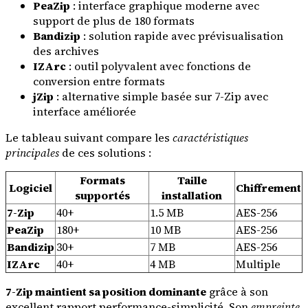
PeaZip
: interface graphique moderne avec
support de plus de 180 formats
Bandizip
: solution rapide avec prévisualisation
des archives
IZArc
: outil polyvalent avec fonctions de
conversion entre formats
jZip
: alternative simple basée sur 7-Zip avec
interface améliorée
Le tableau suivant compare les
caractéristiques
principales
de ces solutions :
Formats
Taille
Logiciel
Chiffrement
supportés
installation
7-Zip
40+
1.5 MB
AES-256
PeaZip
180+
10 MB
AES-256
Bandizip
30+
7 MB
AES-256
IZArc
40+
4 MB
Multiple
7-Zip maintient sa position dominante
grâce à son
excellent rapport performance-simplicité. Son
empreinte