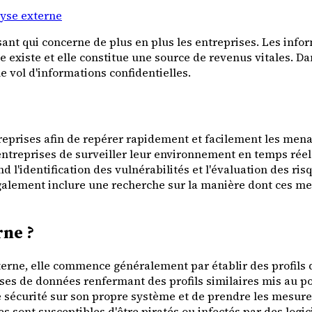
lyse externe
ssant qui concerne de plus en plus les entreprises. Les info
se existe et elle constitue une source de revenus vitales.
 vol d'informations confidentielles.
reprises afin de repérer rapidement et facilement les mena
ntreprises de surveiller leur environnement en temps réel
d l'identification des vulnérabilités et l'évaluation des r
 également inclure une recherche sur la manière dont ces 
rne ?
erne, elle commence généralement par établir des profils 
bases de données renfermant des profils similaires mis au p
s de sécurité sur son propre système et de prendre les mesu
es sont susceptibles d'être piratés ou infectés par des logic