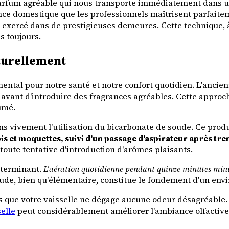
 parfum agréable qui nous transporte immédiatement dans u
cience domestique que les professionnels maîtrisent parfait
xercé dans de prestigieuses demeures. Cette technique, à l
s toujours.
turellement
mental pour notre santé et notre confort quotidien. L'ancie
 avant d'introduire des fragrances agréables. Cette approc
umé.
s vivement l'utilisation du bicarbonate de soude. Ce prod
 et moquettes, suivi d'un passage d'aspirateur après tre
toute tentative d'introduction d'arômes plaisants.
déterminant.
L'aération quotidienne pendant quinze minutes mi
itude, bien qu'élémentaire, constitue le fondement d'un e
 que votre vaisselle ne dégage aucune odeur désagréable. 
elle
peut considérablement améliorer l'ambiance olfactive g