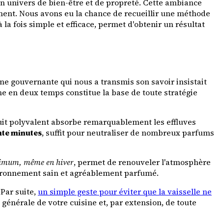
n univers de bien-être et de propreté. Cette ambiance
ement. Nous avons eu la chance de recueillir une méthode
a fois simple et efficace, permet d'obtenir un résultat
nne gouvernante qui nous a transmis son savoir insistait
he en deux temps constitue la base de toute stratégie
uit polyvalent absorbe remarquablement les effluves
nte minutes
, suffit pour neutraliser de nombreux parfums
nimum, même en hiver
, permet de renouveler l'atmosphère
nvironnement sain et agréablement parfumé.
Par suite,
un simple geste pour éviter que la vaisselle ne
énérale de votre cuisine et, par extension, de toute