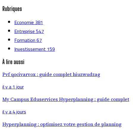
Rubriques
Economie
381
Entreprise
547
Formation
67
Investissement
159
À lire aussi
Pvf qocivarvox : guide complet hiuzwudzag
il y a 1 jour
My Campus Eduservices Hyperplanning : guide complet
il y a 4 jours
Hyperplanning : optimisez votre gestion de planning