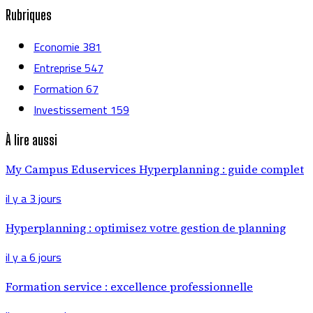
Rubriques
Economie
381
Entreprise
547
Formation
67
Investissement
159
À lire aussi
My Campus Eduservices Hyperplanning : guide complet
il y a 3 jours
Hyperplanning : optimisez votre gestion de planning
il y a 6 jours
Formation service : excellence professionnelle