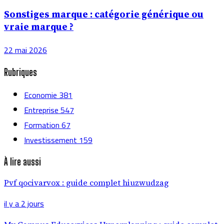
Sonstiges marque : catégorie générique ou
vraie marque ?
22 mai 2026
Rubriques
Economie
381
Entreprise
547
Formation
67
Investissement
159
À lire aussi
Pvf qocivarvox : guide complet hiuzwudzag
il y a 2 jours