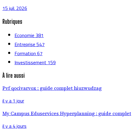
15 juil. 2026
Rubriques
Economie
381
Entreprise
547
Formation
67
Investissement
159
À lire aussi
Pvf qocivarvox : guide complet hiuzwudzag
il y a 1 jour
My Campus Eduservices Hyperplanning : guide complet
il y a 4 jours