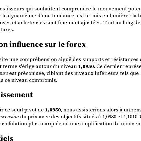
nvestisseurs qui souhaitent comprendre le mouvement potent
 le dynamisme d'une tendance, est ici mis en lumière : la b
euses et acheteuses sont finement ajustées. Tout au long de
tures.
on influence sur le forex
site une compréhension aiguë des supports et résistances q
rt terme s'érige autour du niveau
1,0950
. Ce dernier représ
euse
est préconisée, ciblant des niveaux inférieurs tels que 1
ois ce niveau compromis.
chissement
r ce seuil pivot de
1,0950
, nous assisterions alors à un r
ascension
du prix avec des objectifs situés à 1,0980 et 1,101
consolidation plus marquée ou une amplification du mouve
iels