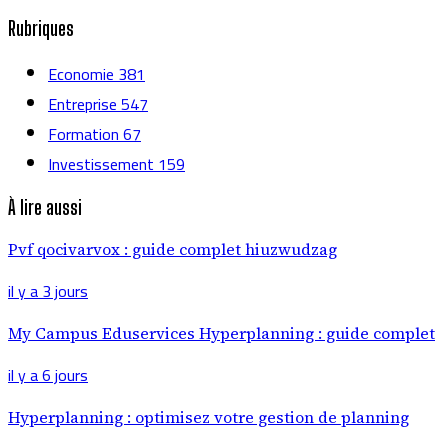
Rubriques
Economie
381
Entreprise
547
Formation
67
Investissement
159
À lire aussi
Pvf qocivarvox : guide complet hiuzwudzag
il y a 3 jours
My Campus Eduservices Hyperplanning : guide complet
il y a 6 jours
Hyperplanning : optimisez votre gestion de planning