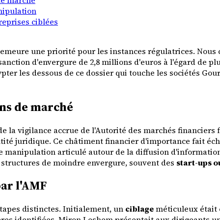
nipulation
reprises ciblées
emeure une priorité pour les instances régulatrices. Nous c
sanction d'envergure de 2,8 millions d'euros à l'égard de p
pter les dessous de ce dossier qui touche les sociétés Gour
ions de marché
la vigilance accrue de l'Autorité des marchés financiers fr
tité juridique. Ce châtiment financier d'importance fait é
 manipulation articulé autour de la diffusion d'informations
s structures de moindre envergure, souvent des
start-ups 
par l'AMF
étapes distinctes. Initialement, un
ciblage
méticuleux était 
s identifiées, Miron Leshem présentait aux dirigeants un pl