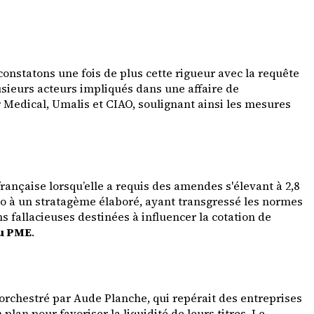
onstatons une fois de plus cette rigueur avec la requête
lusieurs acteurs impliqués dans une affaire de
 Medical, Umalis et CIAO, soulignant ainsi les mesures
ançaise lorsqu’elle a requis des amendes s'élevant à 2,8
cho à un stratagème élaboré, ayant transgressé les normes
 fallacieuses destinées à influencer la cotation de
ou PME
.
orchestré par Aude Planche, qui repérait des entreprises
an pour favoriser la liquidité de leurs titres. Le