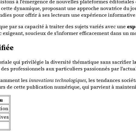
tons à l'émergence de nouvelles plateformes éditoriales q
s cette dynamique, proposant une approche novatrice du jou
dies pour offrir à ses lecteurs une expérience informative
ue par sa capacité à traiter des sujets variés avec une
exp
c exigeant, soucieux de s'informer efficacement dans un m
fiée
iale qui privilégie la diversité thématique sans sacrifier l
 des professionnels aux particuliers passionnés par l'actu
otamment les
innovations technologiques
, les tendances socié
urs de cette publication numérique, qui parvient à mainteni
u
tion
ives