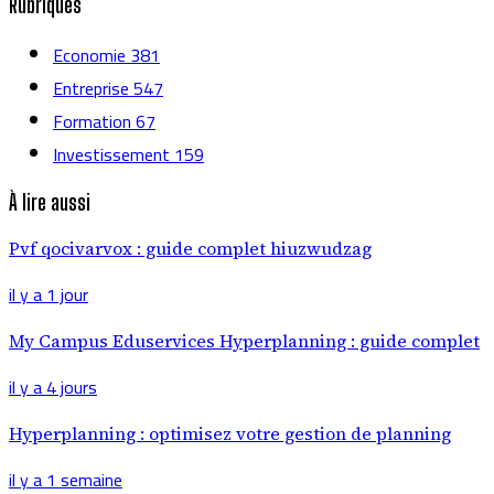
Rubriques
Economie
381
Entreprise
547
Formation
67
Investissement
159
À lire aussi
Pvf qocivarvox : guide complet hiuzwudzag
il y a 1 jour
My Campus Eduservices Hyperplanning : guide complet
il y a 4 jours
Hyperplanning : optimisez votre gestion de planning
il y a 1 semaine