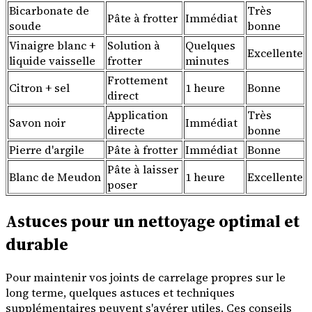
Bicarbonate de
Très
Pâte à frotter
Immédiat
soude
bonne
Vinaigre blanc +
Solution à
Quelques
Excellente
liquide vaisselle
frotter
minutes
Frottement
Citron + sel
1 heure
Bonne
direct
Application
Très
Savon noir
Immédiat
directe
bonne
Pierre d'argile
Pâte à frotter
Immédiat
Bonne
Pâte à laisser
Blanc de Meudon
1 heure
Excellente
poser
Astuces pour un nettoyage optimal et
durable
Pour maintenir vos joints de carrelage propres sur le
long terme, quelques astuces et techniques
supplémentaires peuvent s'avérer utiles. Ces conseils