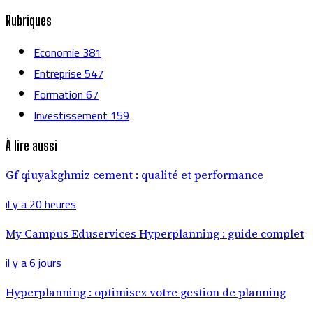
Rubriques
Economie
381
Entreprise
547
Formation
67
Investissement
159
À lire aussi
Gf qiuyakghmiz cement : qualité et performance
il y a 20 heures
My Campus Eduservices Hyperplanning : guide complet
il y a 6 jours
Hyperplanning : optimisez votre gestion de planning