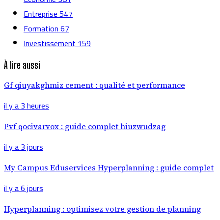
Entreprise
547
Formation
67
Investissement
159
À lire aussi
Gf qiuyakghmiz cement : qualité et performance
il y a 3 heures
Pvf qocivarvox : guide complet hiuzwudzag
il y a 3 jours
My Campus Eduservices Hyperplanning : guide complet
il y a 6 jours
Hyperplanning : optimisez votre gestion de planning