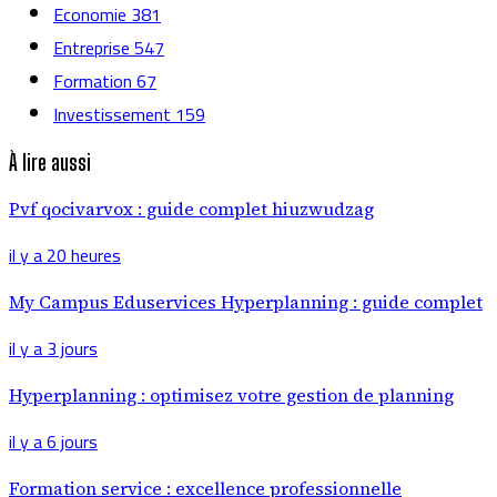
Economie
381
Entreprise
547
Formation
67
Investissement
159
À lire aussi
Pvf qocivarvox : guide complet hiuzwudzag
il y a 20 heures
My Campus Eduservices Hyperplanning : guide complet
il y a 3 jours
Hyperplanning : optimisez votre gestion de planning
il y a 6 jours
Formation service : excellence professionnelle