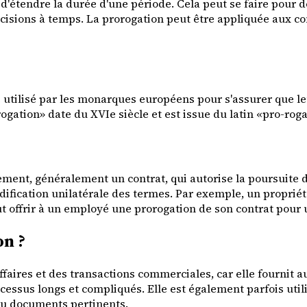
'étendre la durée d'une période. Cela peut se faire pour de
cisions à temps. La prorogation peut être appliquée aux co
tilisé par les monarques européens pour s'assurer que leur
ogation» date du XVIe siècle et est issue du latin «pro-rog
nt, généralement un contrat, qui autorise la poursuite des 
odification unilatérale des termes. Par exemple, un proprié
ut offrir à un employé une prorogation de son contrat pour
on ?
ffaires et des transactions commerciales, car elle fournit a
ocessus longs et compliqués. Elle est également parfois uti
ou documents pertinents.