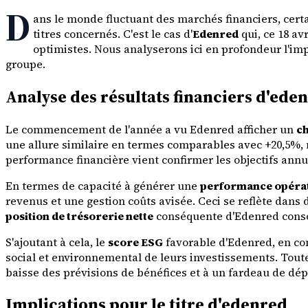
D
ans le monde fluctuant des marchés financiers, certa
titres concernés. C'est le cas d'
Edenred
qui, ce 18 av
optimistes. Nous analyserons ici en profondeur l'imp
groupe.
Analyse des résultats financiers d'ede
Le commencement de l'année a vu Edenred afficher un
ch
une allure similaire en termes comparables avec +20,5%, m
performance financière vient confirmer les objectifs annu
En termes de capacité à générer une
performance opérat
revenus et une gestion coûts avisée. Ceci se reflète dans 
position de trésorerie nette
conséquente d'Edenred consoli
S'ajoutant à cela, le
score ESG
favorable d'Edenred, en com
social et environnemental de leurs investissements. Toute
baisse des prévisions de bénéfices et à un fardeau de dép
Implications pour le titre d'edenred