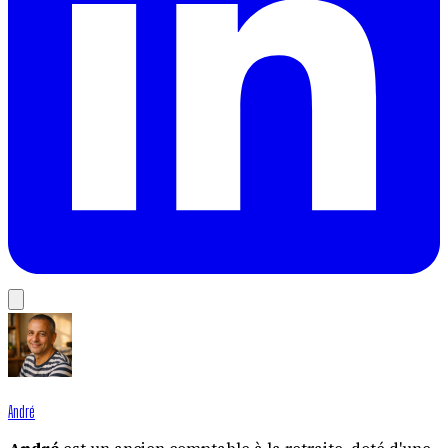
André
André
est un ancien comptable à la retraite, doté d'une