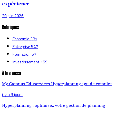
expérience
30 juin 2026
Rubriques
Economie
381
Entreprise
547
Formation
67
Investissement
159
À lire aussi
My Campus Eduservices Hyperplanning : guide complet
il y a 3 jours
Hyperplanning : optimisez votre gestion de planning