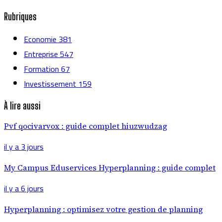
Rubriques
Economie
381
Entreprise
547
Formation
67
Investissement
159
À lire aussi
Pvf qocivarvox : guide complet hiuzwudzag
il y a 3 jours
My Campus Eduservices Hyperplanning : guide complet
il y a 6 jours
Hyperplanning : optimisez votre gestion de planning