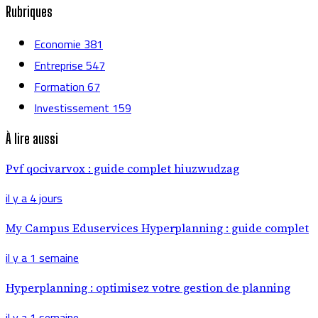
Rubriques
Economie
381
Entreprise
547
Formation
67
Investissement
159
À lire aussi
Pvf qocivarvox : guide complet hiuzwudzag
il y a 4 jours
My Campus Eduservices Hyperplanning : guide complet
il y a 1 semaine
Hyperplanning : optimisez votre gestion de planning
il y a 1 semaine