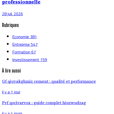
professionnelle
28 juil. 2026
Rubriques
Economie
381
Entreprise
547
Formation
67
Investissement
159
À lire aussi
Gf qiuyakghmiz cement : qualité et performance
il y a 1 jour
Pvf qocivarvox : guide complet hiuzwudzag
il y a 4 jours