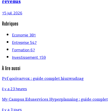
revenus
15 juil. 2026
Rubriques
Economie
381
Entreprise
547
Formation
67
Investissement
159
À lire aussi
Pvf qocivarvox : guide complet hiuzwudzag
il y a 23 heures
My Campus Eduservices Hyperplanning : guide complet
il y a 3 jours