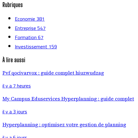
Rubriques
Economie
381
Entreprise
547
Formation
67
Investissement
159
À lire aussi
Pvf qocivarvox : guide complet hiuzwudzag
il y a 7 heures
My Campus Eduservices Hyperplanning : guide complet
il y a 3 jours
Hyperplanning : optimisez votre gestion de planning
il y a 6 jours