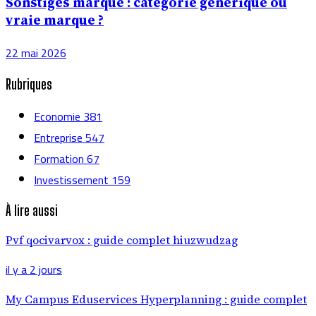
Sonstiges marque : catégorie générique ou
vraie marque ?
22 mai 2026
Rubriques
Economie
381
Entreprise
547
Formation
67
Investissement
159
À lire aussi
Pvf qocivarvox : guide complet hiuzwudzag
il y a 2 jours
My Campus Eduservices Hyperplanning : guide complet