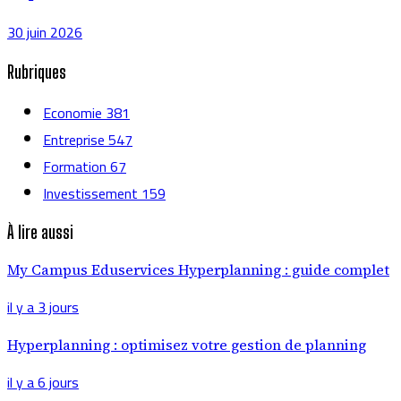
30 juin 2026
Rubriques
Economie
381
Entreprise
547
Formation
67
Investissement
159
À lire aussi
My Campus Eduservices Hyperplanning : guide complet
il y a 3 jours
Hyperplanning : optimisez votre gestion de planning
il y a 6 jours