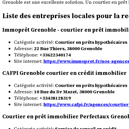
Grenoble est une excellente solution. Un courtier en prêt
Liste des entreprises locales pour la 
Immoprêt Grenoble - courtier en prêt immobil
Catégorie activité:
Courtier en prêts hypothécaires
Adresse:
22 Rue Thiers, 38000 Grenoble
Téléphone:
+33622340174
Site internet:
https://www.immopret.fr/nos-agences
CAFPI Grenoble courtier en crédit immobilier
Catégorie activité:
Courtier en prêts hypothécaires
Adresse:
10 Rue du Dr Mazet, 38000 Grenoble
Téléphone:
+33438128319
Site internet:
https://www.cafpi.fr/agences/courtie
Courtier en prêt immobilier Perfectaux Greno
Catégorie activité:
Service de conseil en crédit