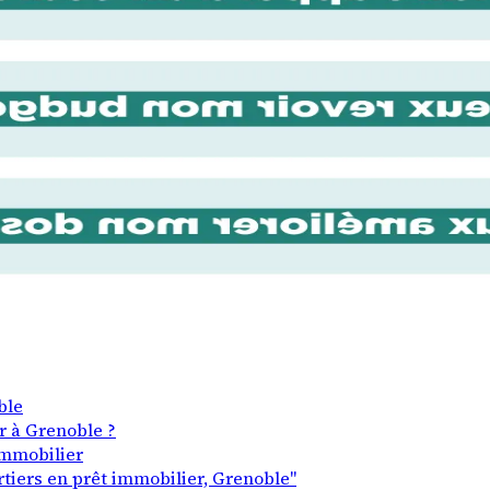
ble
r à Grenoble ?
immobilier
rtiers en prêt immobilier, Grenoble"