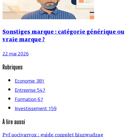
Sonstiges marque : catégorie générique ou
vraie marque ?
22 mai 2026
Rubriques
Economie
381
Entreprise
547
Formation
67
Investissement
159
À lire aussi
Pvf qocivarvox : guide complet hiuzwudzag