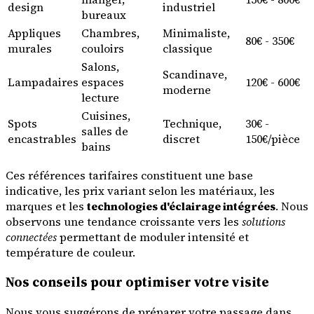
design
industriel
bureaux
Appliques
Chambres,
Minimaliste,
80€ - 350€
murales
couloirs
classique
Salons,
Scandinave,
Lampadaires
espaces
120€ - 600€
moderne
lecture
Cuisines,
Spots
Technique,
30€ -
salles de
encastrables
discret
150€/pièce
bains
Ces références tarifaires constituent une base
indicative, les prix variant selon les matériaux, les
marques et les
technologies d'éclairage intégrées
. Nous
observons une tendance croissante vers les
solutions
connectées
permettant de moduler intensité et
température de couleur.
Nos conseils pour optimiser votre visite
Nous vous suggérons de préparer votre passage dans