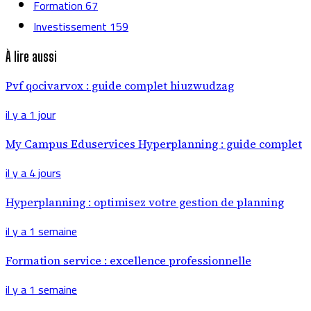
Formation
67
Investissement
159
À lire aussi
Pvf qocivarvox : guide complet hiuzwudzag
il y a 1 jour
My Campus Eduservices Hyperplanning : guide complet
il y a 4 jours
Hyperplanning : optimisez votre gestion de planning
il y a 1 semaine
Formation service : excellence professionnelle
il y a 1 semaine