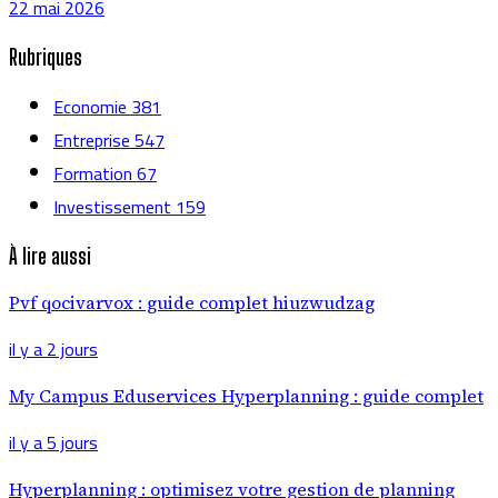
22 mai 2026
Rubriques
Economie
381
Entreprise
547
Formation
67
Investissement
159
À lire aussi
Pvf qocivarvox : guide complet hiuzwudzag
il y a 2 jours
My Campus Eduservices Hyperplanning : guide complet
il y a 5 jours
Hyperplanning : optimisez votre gestion de planning