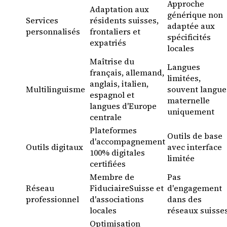
Approche
Adaptation aux
générique non
Services
résidents suisses,
adaptée aux
personnalisés
frontaliers et
spécificités
expatriés
locales
Maîtrise du
Langues
français, allemand,
limitées,
anglais, italien,
Multilinguisme
souvent langue
espagnol et
maternelle
langues d'Europe
uniquement
centrale
Plateformes
Outils de base
d'accompagnement
Outils digitaux
avec interface
100% digitales
limitée
certifiées
Membre de
Pas
Réseau
FiduciaireSuisse et
d'engagement
professionnel
d'associations
dans des
locales
réseaux suisse
Optimisation