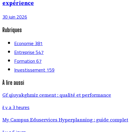
expérience
30 juin 2026
Rubriques
Economie
381
Entreprise
547
Formation
67
Investissement
159
À lire aussi
Gf qiuyakghmiz cement : qualité et performance
il y a 3 heures
My Campus Eduservices Hyperplanning : guide complet
il y a 6 jours