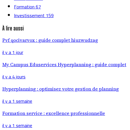
Formation
67
Investissement
159
À lire aussi
Pvf qocivarvox : guide complet hiuzwudzag
il y a 1 jour
My Campus Eduservices Hyperplanning : guide complet
il y a 4 jours
Hyperplanning : optimisez votre gestion de planning
il y a 1 semaine
Formation service : excellence professionnelle
il y a 1 semaine