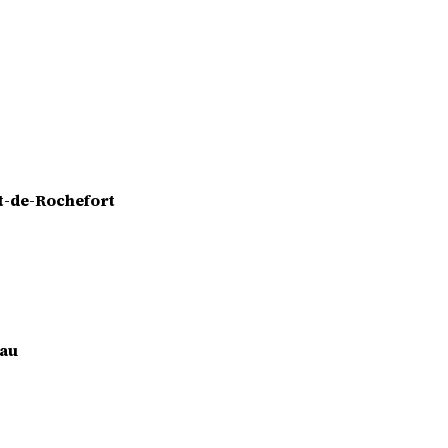
et-de-Rochefort
eau