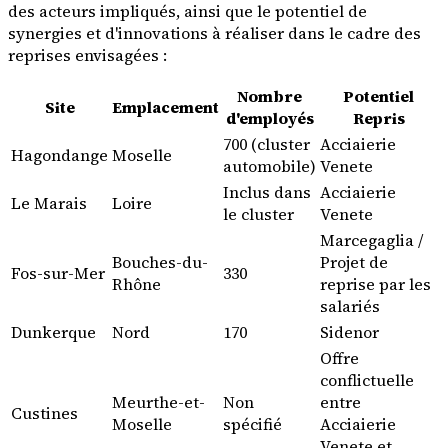
des acteurs impliqués, ainsi que le potentiel de
synergies et d'innovations à réaliser dans le cadre des
reprises envisagées :
Nombre
Potentiel
Site
Emplacement
d'employés
Repris
700 (cluster
Acciaierie
Hagondange
Moselle
automobile)
Venete
Inclus dans
Acciaierie
Le Marais
Loire
le cluster
Venete
Marcegaglia /
Bouches-du-
Projet de
Fos-sur-Mer
330
Rhône
reprise par les
salariés
Dunkerque
Nord
170
Sidenor
Offre
conflictuelle
Meurthe-et-
Non
entre
Custines
Moselle
spécifié
Acciaierie
Venete et