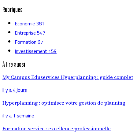
Rubriques
Economie
381
Entreprise
547
Formation
67
Investissement
159
À lire aussi
My Campus Eduservices Hyperplanning : guide complet
il y a 4 jours
Hyperplanning : optimisez votre gestion de planning
il y a 1 semaine
Formation service : excellence professionnelle