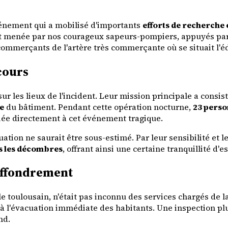
 événement qui a mobilisé d'importants
efforts de recherche 
t menée par nos courageux sapeurs-pompiers, appuyés par 
commerçants de l'artère très commerçante où se situait l'éd
ecours
les lieux de l'incident. Leur mission principale a consisté
ie
du bâtiment. Pendant cette opération nocturne,
23 perso
liée directement à cet événement tragique.
uation ne saurait être sous-estimé. Par leur sensibilité et
us les décombres
, offrant ainsi une certaine tranquillité d'
'effondrement
le toulousain, n'était pas inconnu des services chargés de l
à l'évacuation immédiate des habitants. Une inspection pl
nd.