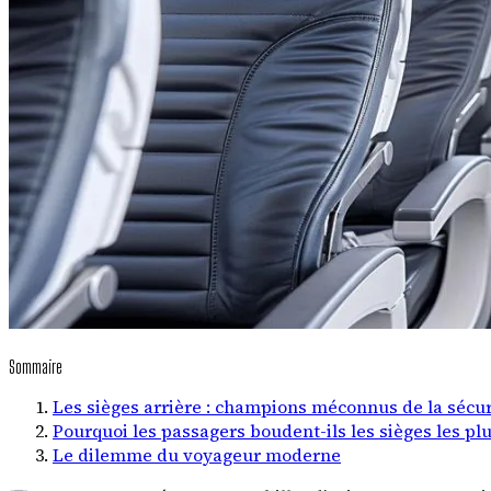
Sommaire
Les sièges arrière : champions méconnus de la sécur
Pourquoi les passagers boudent-ils les sièges les plu
Le dilemme du voyageur moderne