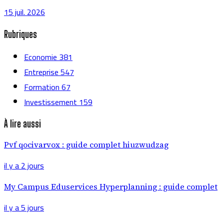
15 juil. 2026
Rubriques
Economie
381
Entreprise
547
Formation
67
Investissement
159
À lire aussi
Pvf qocivarvox : guide complet hiuzwudzag
il y a 2 jours
My Campus Eduservices Hyperplanning : guide complet
il y a 5 jours