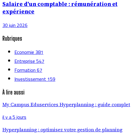
Salaire d'un comptable : rémunération et
expérience
30 juin 2026
Rubriques
Economie
381
Entreprise
547
Formation
67
Investissement
159
À lire aussi
My Campus Eduservices Hyperplanning : guide complet
il y a 5 jours
Hyperplanning : optimisez votre gestion de planning