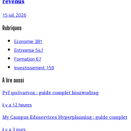
revenus
15 juil. 2026
Rubriques
Economie
381
Entreprise
547
Formation
67
Investissement
159
À lire aussi
Pvf qocivarvox : guide complet hiuzwudzag
il y a 12 heures
My Campus Eduservices Hyperplanning : guide complet
il y a 3 jours