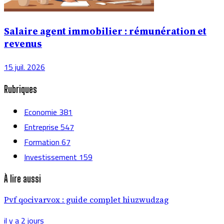
Salaire agent immobilier : rémunération et
revenus
15 juil. 2026
Rubriques
Economie
381
Entreprise
547
Formation
67
Investissement
159
À lire aussi
Pvf qocivarvox : guide complet hiuzwudzag
il y a 2 jours