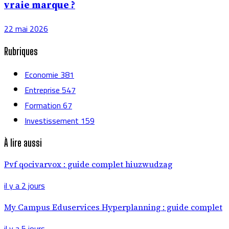
vraie marque ?
22 mai 2026
Rubriques
Economie
381
Entreprise
547
Formation
67
Investissement
159
À lire aussi
Pvf qocivarvox : guide complet hiuzwudzag
il y a 2 jours
My Campus Eduservices Hyperplanning : guide complet
il y a 5 jours