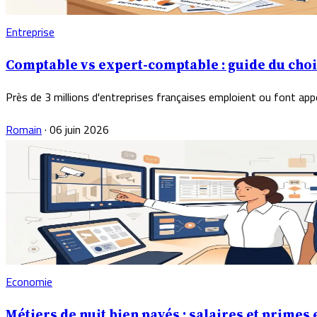
Entreprise
Comptable vs expert-comptable : guide du cho
Près de 3 millions d'entreprises françaises emploient ou font appe
Romain
·
06 juin 2026
Economie
Métiers de nuit bien payés : salaires et primes 