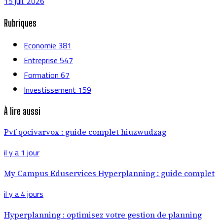
15 juil. 2026
Rubriques
Economie
381
Entreprise
547
Formation
67
Investissement
159
À lire aussi
Pvf qocivarvox : guide complet hiuzwudzag
il y a 1 jour
My Campus Eduservices Hyperplanning : guide complet
il y a 4 jours
Hyperplanning : optimisez votre gestion de planning