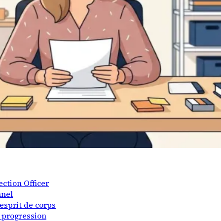
ection Officer
nnel
 esprit de corps
 progression