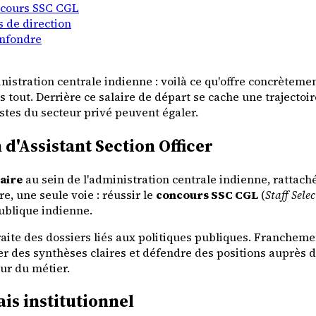
ncours SSC CGL
s de direction
onfondre
istration centrale indienne : voilà ce qu'offre concrètemen
 tout. Derrière ce salaire de départ se cache une trajectoi
stes du secteur privé peuvent égaler.
d'Assistant Section Officer
aire
au sein de l'administration centrale indienne, rattach
re, une seule voie : réussir le
concours SSC CGL
(
Staff Sel
publique indienne.
 traite des dossiers liés aux politiques publiques. Franche
ger des synthèses claires et défendre des positions auprès 
ur du métier.
ais institutionnel