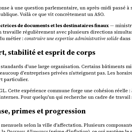
se à une question parlementaire, un après-midi passé à sui
publique. Voilà ce que vit concrètement un ASO.
ctrices de documents et les destinataires finaux
— ministre
n travaille régulièrement avec plusieurs directions simulta
 du métier :
construire une expertise administrative solide
dans 
, stabilité et esprit de corps
standards d'une large organisation. Certains bâtiments min
ucoup d'entreprises privées n'atteignent pas. Les horaire
t particulier.
CGL. Cette expérience commune forge une cohésion réelle :
internes. Pour quelqu'un qui recherche un cadre de travail s
ase, primes et progression
s mensuels selon la ville d'affectation. Plusieurs composan
 la
Dearness Allowance
(prime d'inflation), ce qui protège l