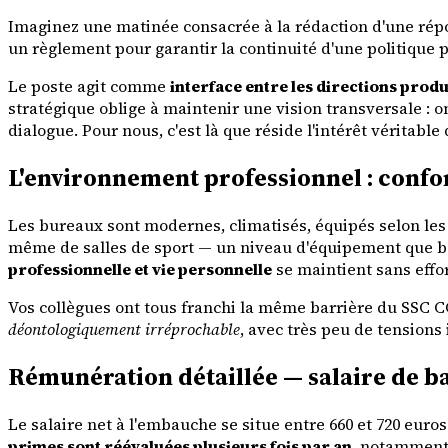
Imaginez une matinée consacrée à la rédaction d'une répon
un règlement pour garantir la continuité d'une politique 
Le poste agit comme
interface entre les directions produ
stratégique oblige à maintenir une vision transversale : o
dialogue. Pour nous, c'est là que réside l'intérêt véritable
L'environnement professionnel : confort
Les bureaux sont modernes, climatisés, équipés selon les 
même de salles de sport — un niveau d'équipement que bea
professionnelle et vie personnelle
se maintient sans effor
Vos collègues ont tous franchi la même barrière du SSC 
déontologiquement irréprochable
, avec très peu de tensions 
Rémunération détaillée — salaire de b
Le salaire net à l'embauche se situe entre 660 et 720 euro
primes sont réévaluées plusieurs fois par an
, notamment